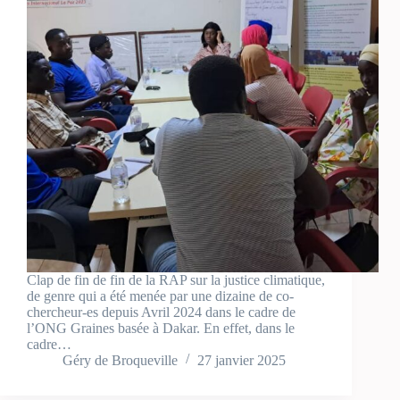
Clap de fin de fin de la RAP sur la justice climatique,
de genre qui a été menée par une dizaine de co-
chercheur-es depuis Avril 2024 dans le cadre de
l’ONG Graines basée à Dakar. En effet, dans le
cadre…
Géry de Broqueville
27 janvier 2025