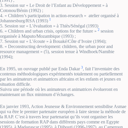
(1991) ;
3. Session sur « Le Droit de l’Enfant au Développement » à
Cotonou/Bénin (1992) ;
4. « Children’s participation in action-research » atelier organisé à
1
Johannesburg/RSA (1993)
5. Session sur « L’évaluation » à Thiès/Sénégal (1993)
2
6. « Children and urban crisis, options for the future »
session
organisée à Maputo/Mozambique (1993) ;
7. Session sur « L’écoute » à Bouaké/Côte d’Ivoire (1994);
8. « Deconstructing development: children, the urban poor and
resource management » (5), session tenue à Windhoek/Namibie
(1994);
3
En 1995, un ouvrage publié par Enda Dakar
, fait l’inventaire des
contenus méthodologiques expérimentés totalement ou partiellement
par les animateurs et animatrices africains et les enfants et jeunes en
situation difficile.
Suivra une période où les animateurs et animatrices évolueront en
maintenant un flux minimum d’échanges.
En janvier 1993, Action Jeunesse & Environnement sensibilise Asmae
qui va être le premier partenaire européen à faire sienne la méthode de
la RAP. C’est à travers leur partenariat qu’ils vont organiser les
sessions de formation RAP dans différents pays comme en Egypte
(1995), à Madagascar (1995), à Djibouti (1996-1997), au Cameroun