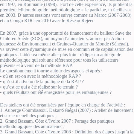
en 1997, en Roumanie (1998). Fort de cette expérience, ils publient la
première édition du guide méthodologique « Je participe, tu facilites »
en 2003. D’autres sessions vont suivre comme au Maroc (2007-2008)
et au Congo RDC en 2010 avec le Réseau Rejeer.
En 2007, grâce à une opportunité de financement du bailleur Save the
Children Suède (SCS), un noyau d’animateurs, animer par Action
jeunesse & Environnement et Graines-Quartier du Monde (Sénégal),
va raviver cette dynamique de mise en commun et de capitalisation des
pratiques. L’idée va même aller plus loin : rédiger un autre guide
méthodologique qui soit une référence pour tous les utilisateurs
présents et à venir de la méthode RAP.
Le questionnement tourne autour des aspects ci après :
• où en est-on avec la méthodologie RAP ?
• qu’est-il advenu de la pratique de la RAP ?
• qu’est ce qui a été réalisé sur le terrain ?
• quels résultats ont été enregistrés pour les enfants/jeunes ?
Des ateliers ont été organisées par l’équipe en charge de l’activité :
1. Auberge Coumbassou, Dakar/Sénégal (2007) : Atelier de lancement
et sur le recueil des pratiques ;
2. Grand Bassam, Côte d’Ivoire 2007 : Partage des pratiques
méthodologiques des animateurs ;
3. Grand Bassam, Côte d’Ivoire 2008 : Définition des étapes jusqu’à la