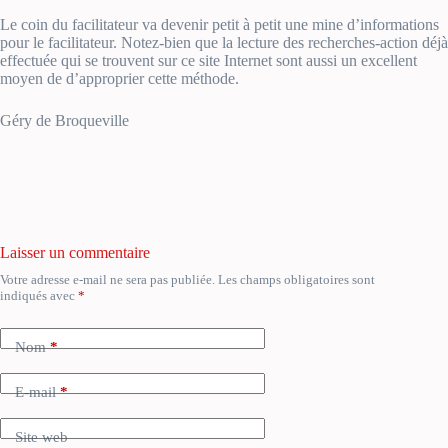
Le coin du facilitateur va devenir petit à petit une mine d’informations
pour le facilitateur. Notez-bien que la lecture des recherches-action déjà
effectuée qui se trouvent sur ce site Internet sont aussi un excellent
moyen de d’approprier cette méthode.
Géry de Broqueville
Laisser un commentaire
Votre adresse e-mail ne sera pas publiée.
Les champs obligatoires sont
A
indiqués avec
*
l
t
e
Nom
*
r
n
a
E-mail
*
t
i
Site web
v