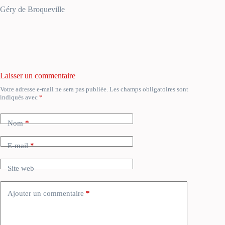
Géry de Broqueville
Laisser un commentaire
Votre adresse e-mail ne sera pas publiée.
Les champs obligatoires sont
A
indiqués avec
*
l
t
e
Nom
*
r
n
a
E-mail
*
t
i
Site web
v
e
:
Ajouter un commentaire
*