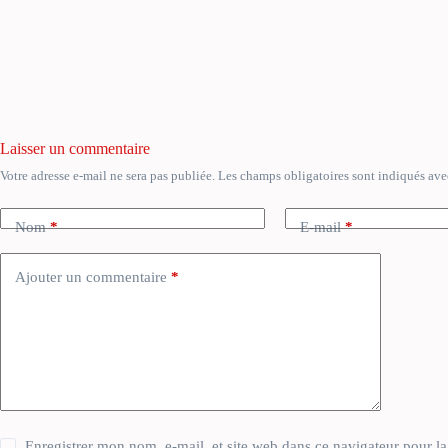
Laisser un commentaire
Votre adresse e-mail ne sera pas publiée.
Les champs obligatoires sont indiqués av
A
l
t
Nom
*
E-mail
*
e
r
n
Ajouter un commentaire
*
a
t
i
v
e
:
Enregistrer mon nom, e-mail, et site web dans ce navigateur pour l