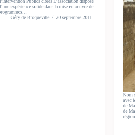
d’intervention Publics cibles L’association dispose
d’une expérience solide dans la mise en oeuvre de
programmes…
Géry de Broqueville
20 septembre 2011
Nom d
avec l
de Ma
de Mal
régio