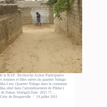
e la RAP : Recherche Action Participative
es femmes et filles mères du quartier Ndiago
lika Lieu: Quartier Nidago dans la commune
ika situé dans l’arrondissement de Pikine (
n de Dakar, Sénégal) Date: 2011 ??…
Géry de Broqueville
19 juillet 2011