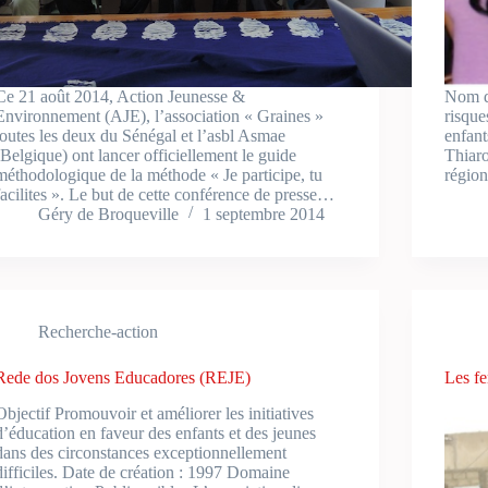
Ce 21 août 2014, Action Jeunesse &
Nom de
Environnement (AJE), l’association « Graines »
risque
toutes les deux du Sénégal et l’asbl Asmae
enfant
(Belgique) ont lancer officiellement le guide
Thiaro
méthodologique de la méthode « Je participe, tu
régio
facilites ». Le but de cette conférence de presse…
Géry de Broqueville
1 septembre 2014
Recherche-action
Rede dos Jovens Educadores (REJE)
Les f
Objectif Promouvoir et améliorer les initiatives
d’éducation en faveur des enfants et des jeunes
dans des circonstances exceptionnellement
difficiles. Date de création : 1997 Domaine