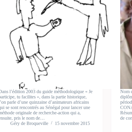
Dans l’édition 2003 du guide méthodologique « Je
Nom de
participe, tu facilites », dans la partie historique,
diplô
l’on parle d’une quinzaine d’animateurs africains
périod
qui se sont rencontrés au Sénégal pour lancer une
CONAF
méthode originale de recherche-action qui a,
Résumé
ensuite, pris le nom de…
de co
Géry de Broqueville
15 novembre 2015